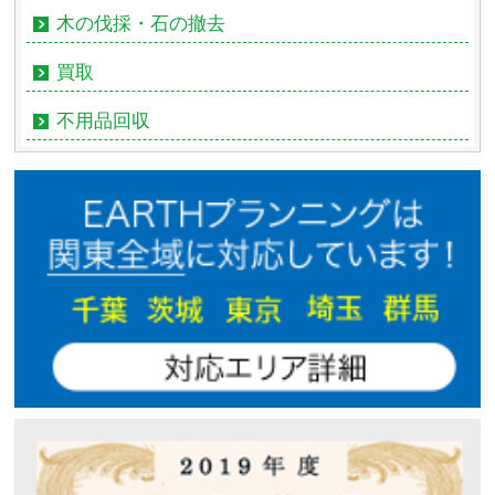
木の伐採・石の撤去
買取
不用品回収