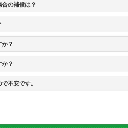
客様も多くいらっしゃいます。
場合の補償は？
責任保険に加入しております。
？
などはあらかじめお客様の方で保管しておいてください
すか？
すか？
かかりません。お見積は無料ですのでご納得の上でご依
ので不安です。
せて頂きます。どんなことでもご遠慮なくお問合せくだ